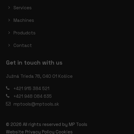
Services
Machines
Produdcts
Contact
Get in touch with us
Južná Trieda 78, 040 01 Košice
+421 915 384 521
+421 948 084 635
mptools@mptools.sk
© 2026 All rights reserved by MP Tools
Website Privacy Policy
Cookies