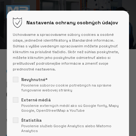
Nastavenia ochrany osobných údajov
Contact
Uchovávame a spracovávame súbory cookies a osobné
údaje, jedinečné identifikátory a štandardné informácie.
Súhlas s vyššie uvedeným spracúvaním môžete poskytnúť
kliknutím na príslušné tlačidlo. Skôr než súhlas poskytnete,
môžete kliknutím jeho poskytnutie odmietnuť alebo si
preštudovať podrobnejšie informácie a zmeniť svoje
prednostné nastavenia.
CONTACT
Nevyhnutné*
Planning a new project?
Povolenie súborov cookie potrebných na správne
fungovanie webovej stránky
Contact us
Externé médiá
Povolenie externých médií ako sú Google fonty, Mapy
There are many ways to execute a project, but
Google, OpenStreetMap a YouTube
we help ensure a precise and efficient process.
Štatistika
Povolenie služieb Google Analytics alebo Matomo
Analytics