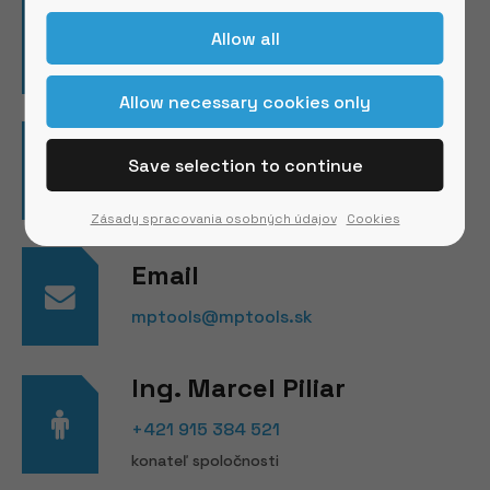
Adress
Južná Trieda 78, 040 01 Košice
Phone Number
+421 948 084 635
Zásady spracovania osobných údajov
Cookies
Email
mptools@mptools.sk
Ing. Marcel Piliar
+421 915 384 521
konateľ spoločnosti