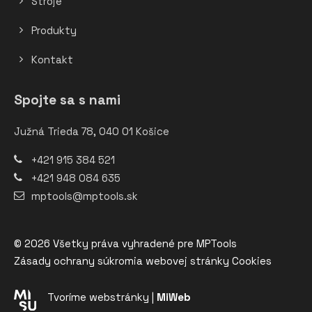
Stroje
Produkty
Kontakt
Spojte sa s nami
Južná Trieda 78, 040 01 Košice
+421 915 384 521
+421 948 084 635
mptools@mptools.sk
© 2026 Všetky práva vyhradené pre MPTools
Zásady ochrany súkromia webovej stránky
Cookies
Tvoríme webstránky |
MiWeb