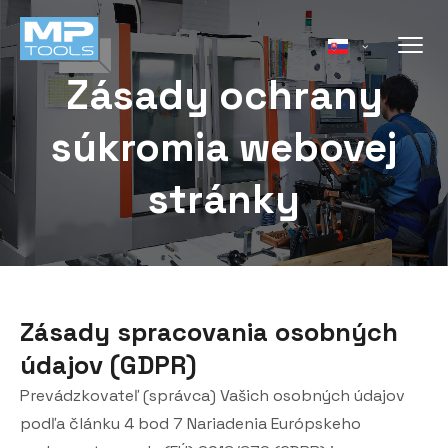
Zásady ochrany
súkromia webovej
stránky
Zásady spracovania osobných
údajov (GDPR)
Prevádzkovateľ (správca) Vašich osobných údajov
podľa článku 4 bod 7 Nariadenia Európskeho